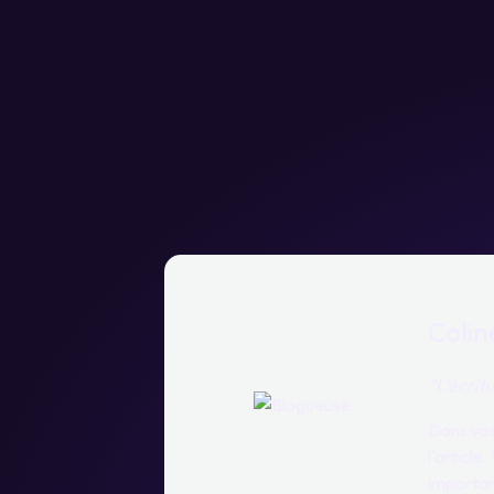
Colin
“L’écrit
Dans vos
l'articl
importan