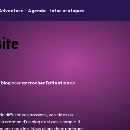
Adventure
Agenda
Infos pratiques
site
e blog
pour
accrocher l'attention
de
de diffuser vos passions, vos idées ou
a création d'un blog n'est pas si simple. Il
trouver une idée. Nous allons donc partager