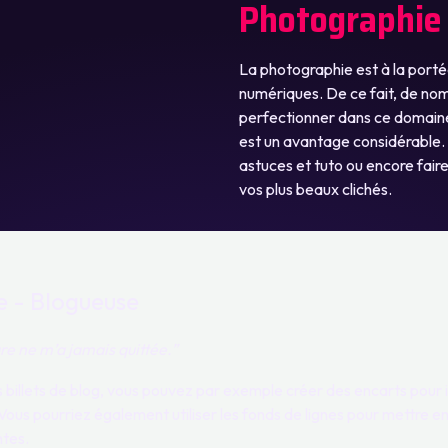
Photographie
La photographie est à la port
numériques. De ce fait, de no
perfectionner dans ce domaine.
est un avantage considérable
astuces et tuto ou encore fair
vos plus beaux clichés.
e - Blogueuse
ure ne m’a jamais quittée.”
 billets de blog, vous pouvez par exemple créer des encarts pour i
e. Vous pourriez également utiliser les fonds de lignes pour mettre 
tes.